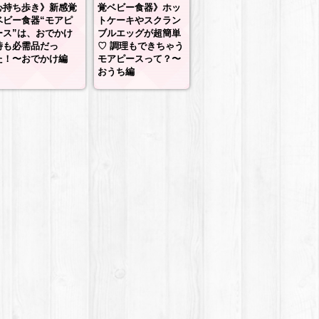
心持ち歩き》新感覚
覚ベビー食器》ホッ
ベビー食器“モアピ
トケーキやスクラン
ース”は、おでかけ
ブルエッグが超簡単
時も必需品だっ
♡ 調理もできちゃう
た！〜おでかけ編
モアピースって？〜
おうち編