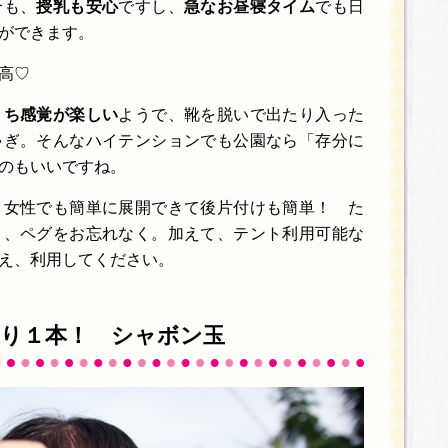
合も、
授乳も安心
ですし、
急なお昼寝タイム
でも日
ができます。
高♡
うち感覚が楽しい
ようで、靴を脱いで出たり入った
ゃぎ。そんなハイテンションでも公園なら「存分に
のもいいですね。
。女性でも簡単に展開できて後片付けも簡単！ た
う、ペグをお忘れなく。加えて、テント利用可能な
え、利用してください。
り１本！ シャボン玉