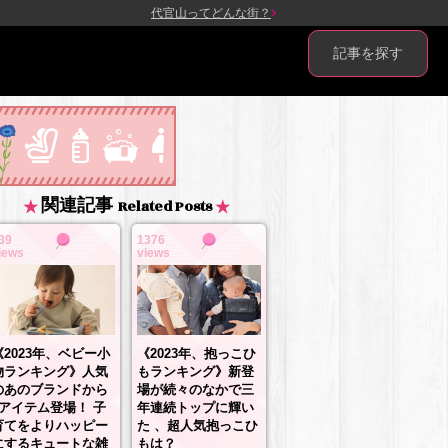
代官山ってどんな街？
記事を探す
関連記事
Related Posts
39
1376
iews
views
《2023年、抱っこひ
《2023年、ベビー小
もランキング》新登
物ランキング》人気
場が続々のなかで三
のあのブランドから
年連続トップに輝い
3アイテム登場！ 子
た 、超人気抱っこひ
育てをよりハッピー
もは？
にするキュートな雑