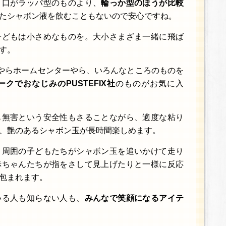
き口がラッパ型のものより、
輪っか型のほうが比較
たシャボン液を飲むこともないので安心ですね。
子どもは小さめなものを。大小さまざま一緒に飛ば
す。
均やらホームセンターやら、いろんなところのものを
クでおなじみのPUSTEFIX社
のものがお気に入
も無害という安全性もさることながら、適度な粘り
、艶のあるシャボン玉が長時間楽しめます。
、周囲の子どもたちがシャボン玉を追いかけて走り
赤ちゃんたちが指をさして見上げたりと一様に反応
包まれます。
いる人も知らない人も、
みんなで笑顔になるアイテ