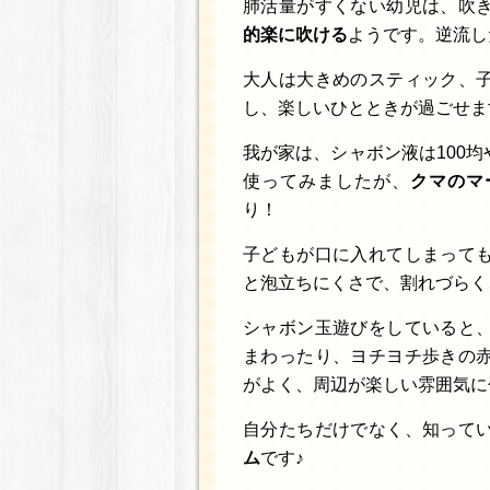
肺活量がすくない幼児は、吹
的楽に吹ける
ようです。逆流し
大人は大きめのスティック、
し、楽しいひとときが過ごせま
我が家は、シャボン液は100
使ってみましたが、
クマのマー
り！
子どもが口に入れてしまって
と泡立ちにくさで、割れづらく
シャボン玉遊びをしていると
まわったり、ヨチヨチ歩きの
がよく、周辺が楽しい雰囲気に
自分たちだけでなく、知って
ム
です♪