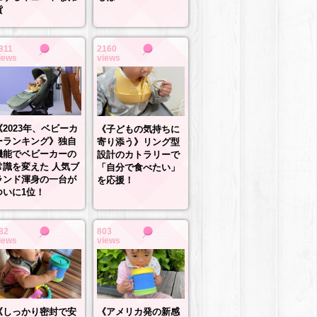
貨
811
2160
iews
views
《2023年、ベビーカ
《子どもの気持ちに
ーランキング》独自
寄り添う》リング型
機能でベビーカーの
設計のカトラリーで
常識を変えた 人気ブ
「自分で食べたい」
ランド渾身の一台が
を応援！
ついに1位！
82
803
iews
views
《しっかり密封で安
《アメリカ発の新感