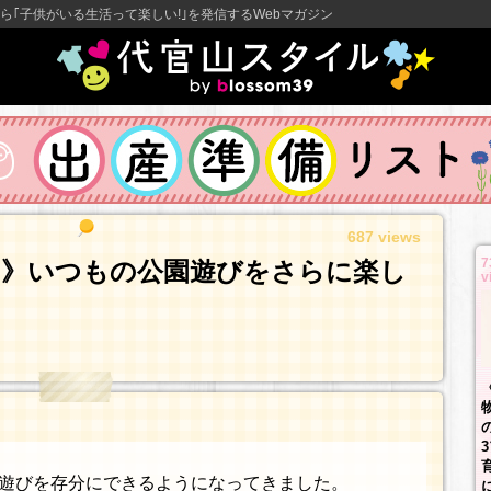
ら｢子供がいる生活って楽しい!｣を発信するWebマガジン
687 views
7
…》いつもの公園遊びをさらに楽し
v
遊びを存分にできるようになってきました。