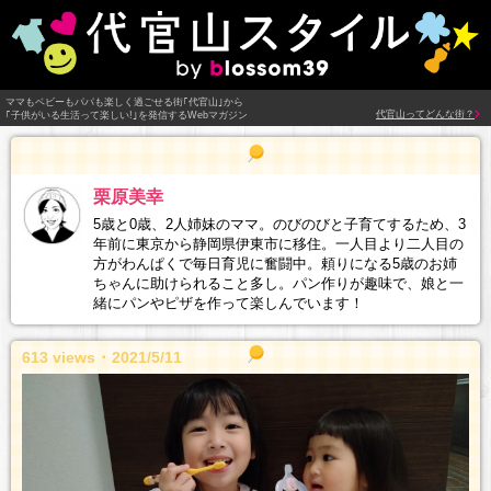
ママもベビーもパパも楽しく過ごせる街｢代官山｣から
代官山ってどんな街？
｢子供がいる生活って楽しい!｣を発信するWebマガジン
栗原美幸
5歳と0歳、2人姉妹のママ。のびのびと子育てするため、3
年前に東京から静岡県伊東市に移住。一人目より二人目の
方がわんぱくで毎日育児に奮闘中。頼りになる5歳のお姉
ちゃんに助けられること多し。パン作りが趣味で、娘と一
緒にパンやピザを作って楽しんでいます！
613 views ･ 2021/5/11