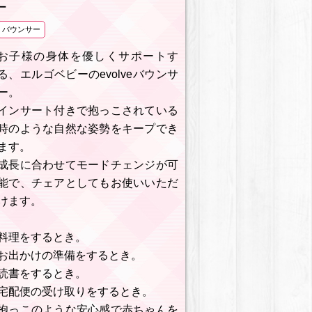
ー
バウンサー
お子様の身体を優しくサポートす
る、エルゴベビーのevolveバウンサ
ー。
インサート付きで抱っこされている
時のような自然な姿勢をキープでき
ます。
成長に合わせてモードチェンジが可
能で、チェアとしてもお使いいただ
けます。
料理をするとき。
お出かけの準備をするとき。
読書をするとき。
宅配便の受け取りをするとき。
抱っこのような安心感で赤ちゃんを