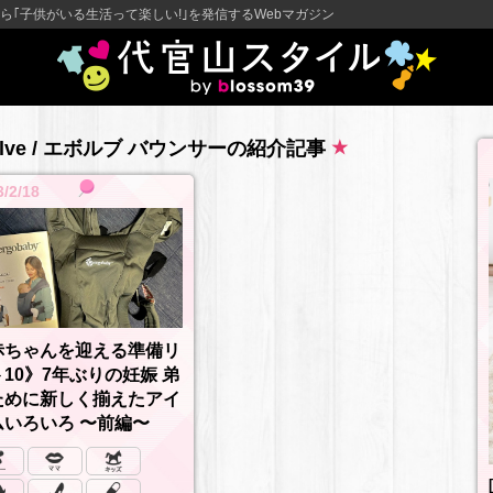
ら｢子供がいる生活って楽しい!｣を発信するWebマガジン
olve / エボルブ バウンサーの紹介記事
3/2/18
赤ちゃんを迎える準備リ
10》7年ぶりの妊娠 弟
ために新しく揃えたアイ
ムいろいろ 〜前編〜