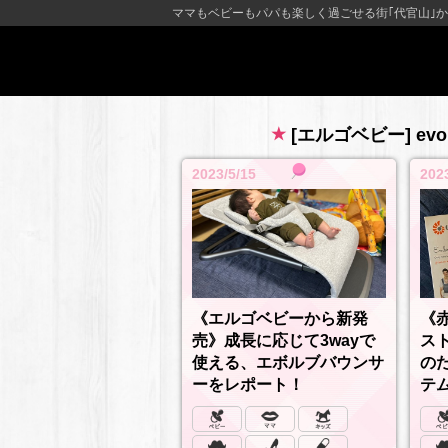
ママもベビーもパパも楽しく過ごせる街｢代官山｣か
[エルゴベビー] ev
2023/5/15
202
《エルゴベビーから新発
《
売》成長に応じて3wayで
スト
使える、エボルブバウンサ
の
ーをレポート！
テ