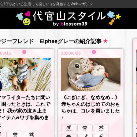
ら｢子供がいる生活って楽しい!｣を発信するWebマガジン
ージーフレンド Elpheeグレーの紹介記事
0/9/15
2020/6/26
ママライターたちに聞い
《にぎにぎ、なめなめ…》
》困ったときは、これで
赤ちゃんのはじめてのおも
決！ 我が家の泣き止ま
ちゃは、コレを買いました
アイテム&ワザを集めま
♪
た