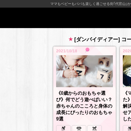
ママもベビーもパパも楽しく過ごせる街｢代官山｣か
[ダンバイディアー] コ
2021/10/18
202
《0歳からのおもちゃ選
《
び》何でどう遊べばいい？
た
赤ちゃんのこころと身体の
解
成長にぴったりのおもちゃ
せ
9選
し