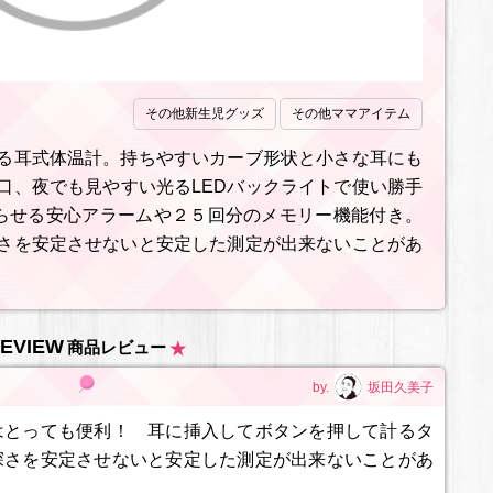
その他新生児グッズ
その他ママアイテム
る耳式体温計。持ちやすいカーブ形状と小さな耳にも
口、夜でも見やすい光るLEDバックライトで使い勝手
らせる安心アラームや２５回分のメモリー機能付き。
さを安定させないと安定した測定が出来ないことがあ
EVIEW
商品レビュー
by.
坂田久美子
はとっても便利！ 耳に挿入してボタンを押して計るタ
深さを安定させないと安定した測定が出来ないことがあ