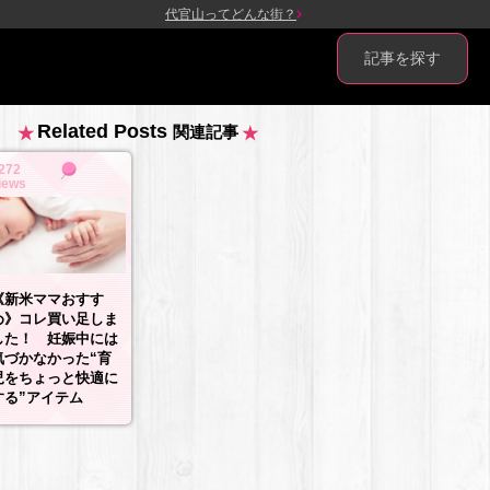
代官山ってどんな街？
記事を探す
Related Posts
関連記事
272
iews
《新米ママおすす
め》コレ買い足しま
した！ 妊娠中には
気づかなかった“育
児をちょっと快適に
する”アイテム