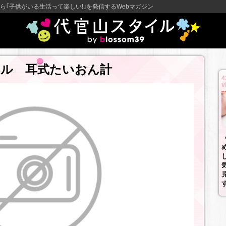
ら｢子供がいる生活って楽しい!｣を発信するWebマガジン
ベル 耳式たいおん計
4
v