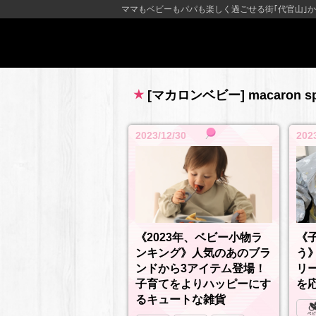
ママもベビーもパパも楽しく過ごせる街｢代官山｣か
[マカロンベビー] macaron 
2023/12/30
202
《2023年、ベビー小物ラ
《
ンキング》人気のあのブラ
う
ンドから3アイテム登場！
リ
子育てをよりハッピーにす
を
るキュートな雑貨