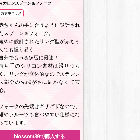
マカロンスプーン＆フォーク
お食事グッズ
赤ちゃんの手に合うように設計され
たスプーン＆フォーク。
短めに設計されたリング型が赤ちゃ
んでも握り易く、
自分で食べる練習に最適！
持ち手のシリコン素材は滑りづら
く、リングが立体的なのでステンレ
ス部分の先端が喉に届かなくて安
心。
フォークの先端はギザギザなので、
麺やフルーツも食べやすい仕様にな
っています。
blossom39で購入する