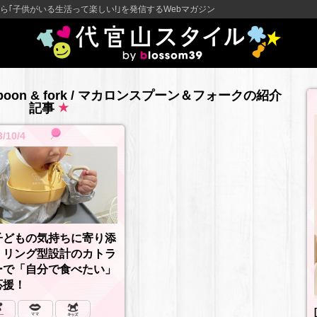
ら｢子供がいる生活って楽しい!｣を発信するWebマガジン
spoon & fork / マカロンスプーン＆フォークの紹介
記事
3/10/4
子どもの気持ちに寄り添
》リング型設計のカトラ
ーで「自分で食べたい」
応援！