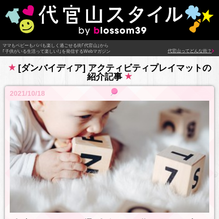
ママもベビーもパパも楽しく過ごせる街｢代官山｣から
代官山ってどんな街？
｢子供がいる生活って楽しい!｣を発信するWebマガジン
[ダンバイディア] アクティビティプレイマットの
紹介記事
2021/10/18