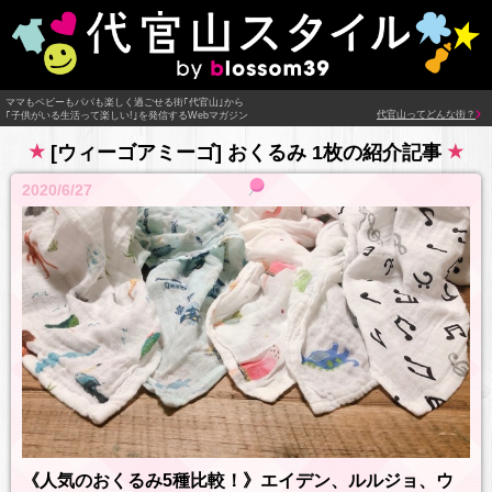
ママもベビーもパパも楽しく過ごせる街｢代官山｣から
代官山ってどんな街？
｢子供がいる生活って楽しい!｣を発信するWebマガジン
[ウィーゴアミーゴ] おくるみ 1枚の紹介記事
2020/6/27
《人気のおくるみ5種比較！》エイデン、ルルジョ、ウ