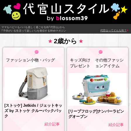
ママもベビーもパパも楽しく過ごせる街｢代官山｣から
代官山ってどんな街？
｢子供がいる生活って楽しい!｣を発信するWebマガジン
2歳から
ファッション小物・バッグ
キッズ向け
その他ファッシ
プレゼント
ョンアイテム
[ストッケ] Jetkids / ジェットキッ
ズ by ストッケ クルーバックパッ
[リープフロッグ]ナンバーラビン
ク
グオーブン
紹介記事
紹介記事