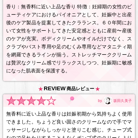
香り：無香料に近い上品な香り 特徴：妊婦期の女性のビ
ューティケアにおけるパイオニアとして、妊娠中と出産
後のケア製品を提案してきたクラランス。６０年間にお
いて女性をサポートしてきた安定感とともに産前〜産後
のケアが充実。ボディクリームやオイルだけでなく、ス
クラブやバスト専用や足のむくみ専用などマタニティ期
を網羅できるラインが揃う。ストレッチマーククリーム
は贅沢なクリーム感でリラックスしつつ、妊娠期に敏感
になった肌表面を保護する。
REVIEW
商品レビュー
by.
坂田久美子
無香料に近い上品な香りは妊娠初期から気持ちよく使用
できました。ちょうど良い固さのクリームなので手でマ
ッサージしながらしっかりと塗りこむ感じ。チューブ式
なので足れたりすることもなくポンプ式のクリームより