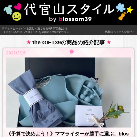
ママもベビーもパパも楽しく過ごせる街｢代官山｣から
代官山ってどんな街？
｢子供がいる生活って楽しい!｣を発信するWebマガジン
the GIFT39の商品の紹介記事
2021/3/15
《予算で決めよう！》ママライターが勝手に選ぶ、blos