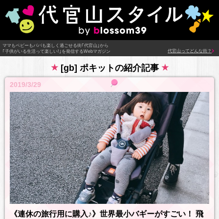
ママもベビーもパパも楽しく過ごせる街｢代官山｣から
代官山ってどんな街？
｢子供がいる生活って楽しい!｣を発信するWebマガジン
[gb] ポキットの紹介記事
2019/3/29
《連休の旅行用に購入♪》世界最小バギーがすごい！ 飛