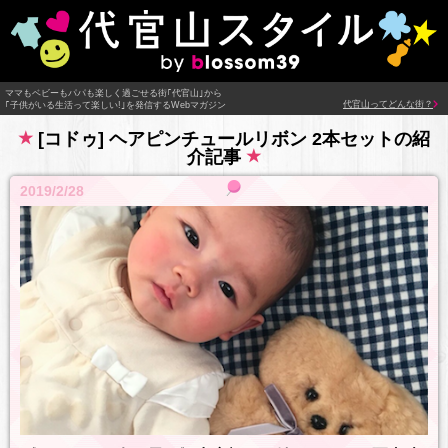
ママもベビーもパパも楽しく過ごせる街｢代官山｣から
代官山ってどんな街？
｢子供がいる生活って楽しい!｣を発信するWebマガジン
[コドゥ] ヘアピンチュールリボン 2本セットの紹
介記事
2019/2/28