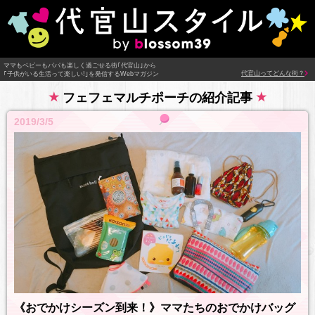
ママもベビーもパパも楽しく過ごせる街｢代官山｣から
代官山ってどんな街？
｢子供がいる生活って楽しい!｣を発信するWebマガジン
フェフェマルチポーチの紹介記事
2019/3/5
《おでかけシーズン到来！》ママたちのおでかけバッグ