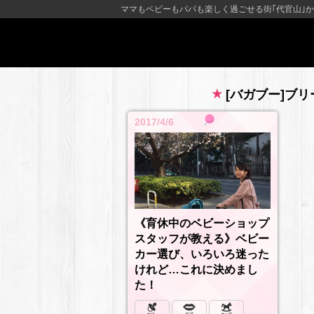
ママもベビーもパパも楽しく過ごせる街｢代官山｣か
[バガブー]ブ
2017/4/6
《育休中のベビーショップ
スタッフが教える》ベビー
カー選び、いろいろ迷った
けれど…これに決めまし
た！