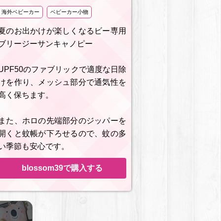
海外ベビーカー
ベビーカー小物
夏のお出かけが楽しくなるビー専用
ブリージーサンキャノピー
UPF50のファブリックで適度な日除
けを作り、メッシュ部分で通気性を
高く保ちます。
また、ホロの先端部分のジッパーを
開くと蚊帳が下ろせるので、蚊の多
い季節も安心です。
blossom39で購入する