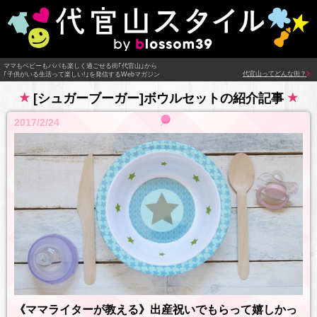
ママもベビーもパパも楽しく過ごせる街｢代官山｣から
代官山ってどんな街？
｢子供がいる生活って楽しい!｣を発信するWebマガジン
[シュガーブーガー]ボウルセットの紹介記事
2017/2/24
《ママライターが教える》出産祝いでもらって嬉しかっ