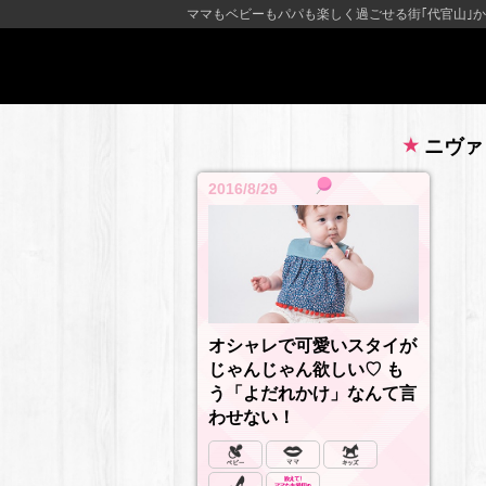
ママもベビーもパパも楽しく過ごせる街｢代官山｣か
ニヴァ
2016/8/29
オシャレで可愛いスタイが
じゃんじゃん欲しい♡ も
う「よだれかけ」なんて言
わせない！