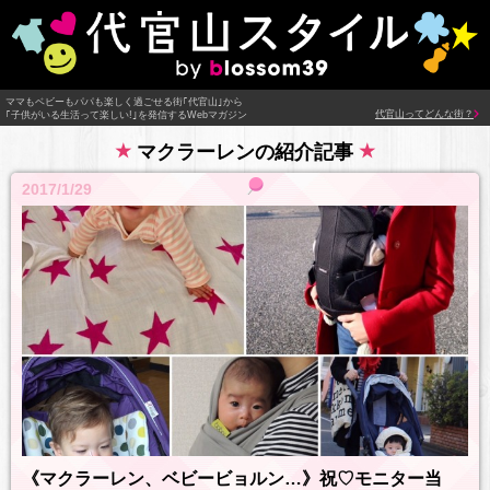
ママもベビーもパパも楽しく過ごせる街｢代官山｣から
代官山ってどんな街？
｢子供がいる生活って楽しい!｣を発信するWebマガジン
マクラーレンの紹介記事
2017/1/29
《マクラーレン、ベビービョルン…》祝♡モニター当